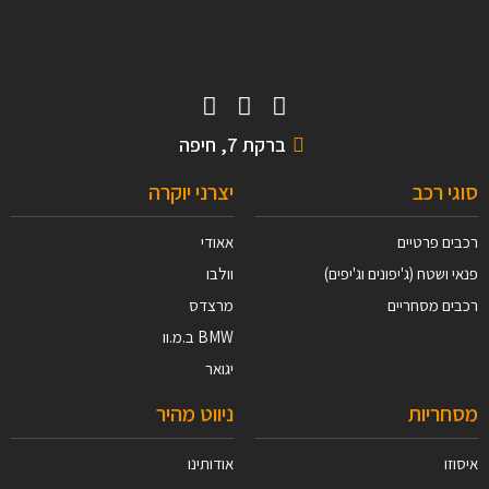
ברקת 7, חיפה
סוגי רכב
יצרני יוקרה
רכבים פרטיים
אאודי
פנאי ושטח (ג'יפונים וג'יפים)
וולבו
רכבים מסחריים
מרצדס
BMW ב.מ.וו
יגואר
מסחריות
ניווט מהיר
איסוזו
אודותינו