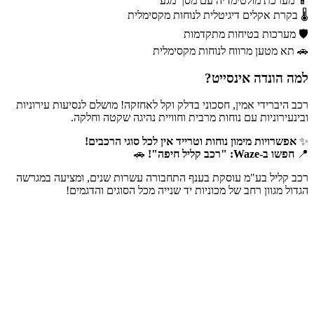
📱 מערכת מולטימדיה עם מסך מגע
🌡️ בקרת אקלים דיגיטלית לנוחות מקסימלית
🛡️ מערכות בטיחות מתקדמות
🚗 תא מטען מרווח לנוחות מקסימלית
למה הונדה אינסייט?
רכב היברידי אמין, חסכוני בדלק וקל לאחזקה! מושלם לנסיעות עירוניות
ובינעירוניות עם נוחות מרבית וחוויית נהיגה שקטה וחלקה.
✨
אפשרויות מימון נוחות וטרייד אין לכל סוגי הרכבים!
📍
חפשו ב-Waze: "רכב קליל חיפה"!
🚗
רכב קליל בע"מ עוסקת בענף התחבורה עשרות שנים, ומציעה במגרשה
הגדול מגוון רחב של מכוניות יד שנייה מכל הסוגים והדגמים!