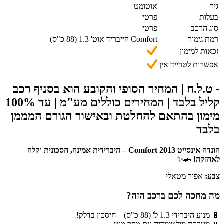
גיר
אוטומט
בעלות
פרטי
סוג הרכב
פרטי
רמת גימור
Comfort הייבריד אוט' 1.3 (88 כ"ס)
זכאות למימון
אפשרות לטרייד אין
- ט.ל.ח | המחיר הסופי והקובע הוא בסניף רכב
קליל בלבד | המחירים כוללים מע"מ | עד 100%
מימון בהתאם להחלטת ובאישור הגורם המממן
בלבד
הונדה אינסייט 2013 Comfort – היברידית אמינה, חסכונית וקלה
לאחזקה!
🚗✨
צבע:
אפור מטאלי
מה מחכה לכם ברכב הזה?
🔋 מנוע היברידי 1.3 ל' (88 כ"ס) – חיסכון בדלק!