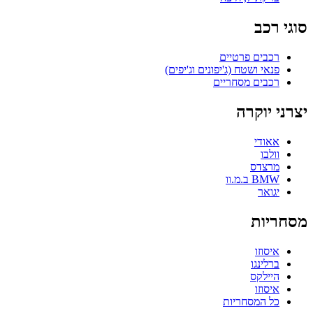
סוגי רכב
רכבים פרטיים
פנאי ושטח (ג'יפונים וג'יפים)
רכבים מסחריים
יצרני יוקרה
אאודי
וולבו
מרצדס
BMW ב.מ.וו
יגואר
מסחריות
איסוזו
ברלינגו
היילקס
איסוזו
כל המסחריות