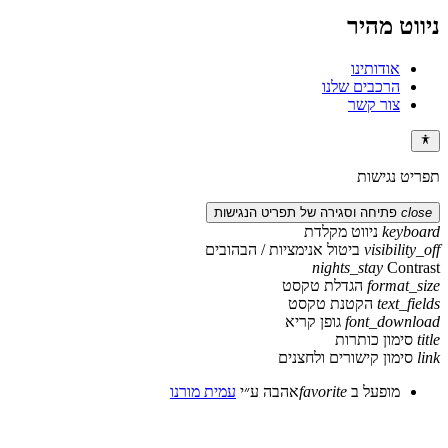
ניווט מהיר
אודותינו
הרכבים שלנו
צור קשר
תפריט נגישות
close
פתיחה וסגירה של תפריט הנגישות
keyboard
ניווט מקלדת
visibility_off
ביטול אנימציות / הבהובים
nights_stay
Contrast
format_size
הגדלת טקסט
text_fields
הקטנת טקסט
font_download
גופן קריא
title
סימון כותרות
link
סימון קישורים ולחצנים
מופעל ב
favorite
אהבה
ע״י
עמית מורנו